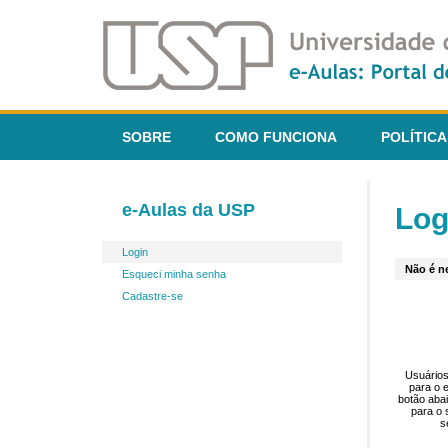
SOBRE
COMO FUNCIONA
POLÍTICA
e-Aulas da USP
Log
Login
Não é ne
Esqueci minha senha
Cadastre-se
Usuários
para o 
botão aba
para o 
s