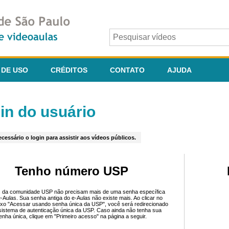
 DE USO
CRÉDITOS
CONTATO
AJUDA
in do usuário
cessário o login para assistir aos vídeos públicos.
Tenho número USP
 da comunidade USP não precisam mais de uma senha específica
e-Aulas. Sua senha antiga do e-Aulas não existe mais. Ao clicar no
ixo "Acessar usando senha única da USP", você será redirecionado
sistema de autenticação única da USP. Caso ainda não tenha sua
enha única, clique em "Primeiro acesso" na página a seguir.