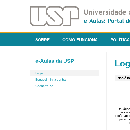
SOBRE
COMO FUNCIONA
POLÍTICA
e-Aulas da USP
Log
Login
Não é ne
Esqueci minha senha
Cadastre-se
Usuários
para o 
botão aba
para o 
s