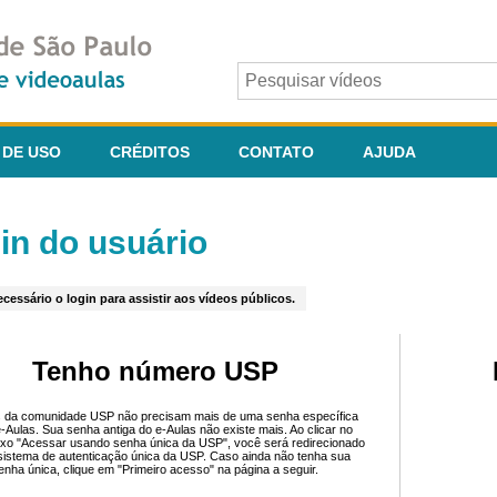
 DE USO
CRÉDITOS
CONTATO
AJUDA
in do usuário
cessário o login para assistir aos vídeos públicos.
Tenho número USP
 da comunidade USP não precisam mais de uma senha específica
e-Aulas. Sua senha antiga do e-Aulas não existe mais. Ao clicar no
ixo "Acessar usando senha única da USP", você será redirecionado
sistema de autenticação única da USP. Caso ainda não tenha sua
enha única, clique em "Primeiro acesso" na página a seguir.