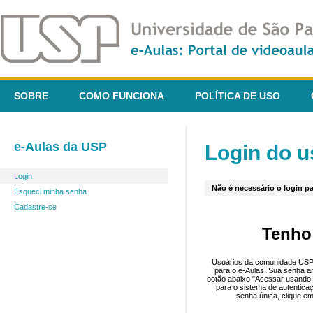
SOBRE
COMO FUNCIONA
POLÍTICA DE USO
e-Aulas da USP
Login do u
Login
Não é necessário o login pa
Esqueci minha senha
Cadastre-se
Tenho
Usuários da comunidade USP 
para o e-Aulas. Sua senha an
botão abaixo "Acessar usando 
para o sistema de autentica
senha única, clique em