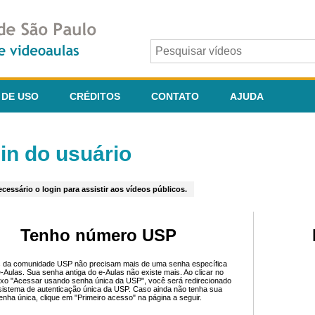
 DE USO
CRÉDITOS
CONTATO
AJUDA
in do usuário
cessário o login para assistir aos vídeos públicos.
Tenho número USP
 da comunidade USP não precisam mais de uma senha específica
e-Aulas. Sua senha antiga do e-Aulas não existe mais. Ao clicar no
ixo "Acessar usando senha única da USP", você será redirecionado
sistema de autenticação única da USP. Caso ainda não tenha sua
enha única, clique em "Primeiro acesso" na página a seguir.