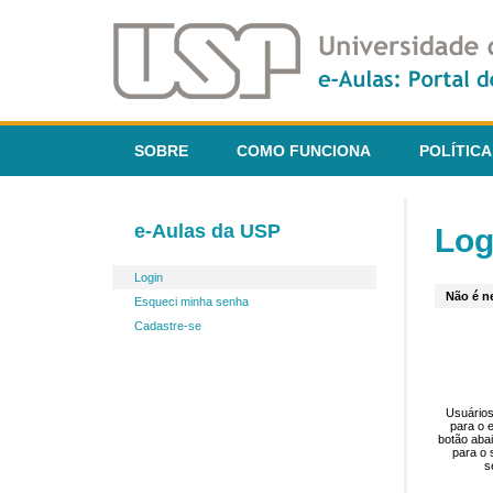
SOBRE
COMO FUNCIONA
POLÍTICA
e-Aulas da USP
Log
Login
Não é ne
Esqueci minha senha
Cadastre-se
Usuários
para o 
botão aba
para o 
s