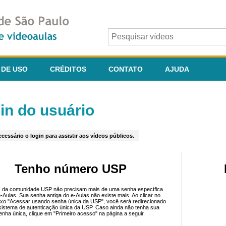
 DE USO
CRÉDITOS
CONTATO
AJUDA
in do usuário
cessário o login para assistir aos vídeos públicos.
Tenho número USP
 da comunidade USP não precisam mais de uma senha específica
e-Aulas. Sua senha antiga do e-Aulas não existe mais. Ao clicar no
ixo "Acessar usando senha única da USP", você será redirecionado
sistema de autenticação única da USP. Caso ainda não tenha sua
enha única, clique em "Primeiro acesso" na página a seguir.