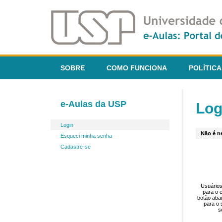
SOBRE
COMO FUNCIONA
POLÍTICA
e-Aulas da USP
Log
Login
Não é ne
Esqueci minha senha
Cadastre-se
Usuários
para o 
botão aba
para o 
s