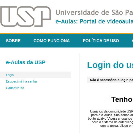
SOBRE
COMO FUNCIONA
POLÍTICA DE USO
e-Aulas da USP
Login do u
Login
Não é necessário o login pa
Esqueci minha senha
Cadastre-se
Tenho
Usuários da comunidade USP 
para o e-Aulas. Sua senha an
botão abaixo "Acessar usando 
para o sistema de autentica
senha única, clique em