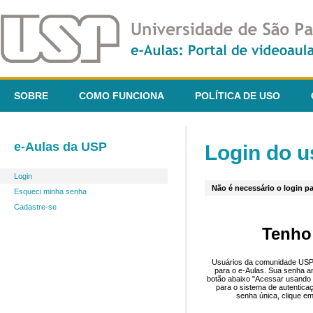
SOBRE
COMO FUNCIONA
POLÍTICA DE USO
e-Aulas da USP
Login do u
Login
Não é necessário o login pa
Esqueci minha senha
Cadastre-se
Tenho
Usuários da comunidade USP 
para o e-Aulas. Sua senha an
botão abaixo "Acessar usando 
para o sistema de autentica
senha única, clique em