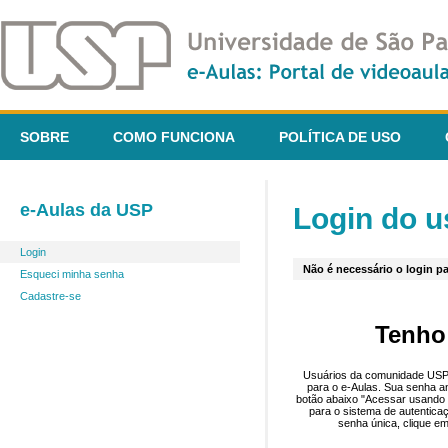
SOBRE
COMO FUNCIONA
POLÍTICA DE USO
e-Aulas da USP
Login do u
Login
Não é necessário o login pa
Esqueci minha senha
Cadastre-se
Tenho
Usuários da comunidade USP 
para o e-Aulas. Sua senha an
botão abaixo "Acessar usando 
para o sistema de autentica
senha única, clique em