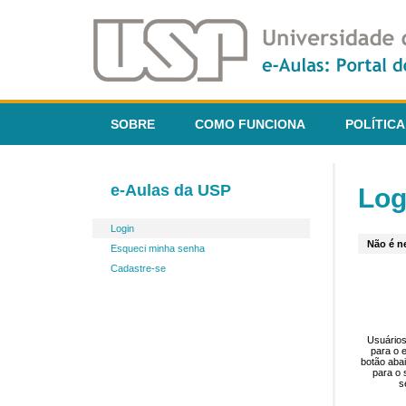
SOBRE
COMO FUNCIONA
POLÍTICA
e-Aulas da USP
Log
Login
Não é ne
Esqueci minha senha
Cadastre-se
Usuários
para o 
botão aba
para o 
s