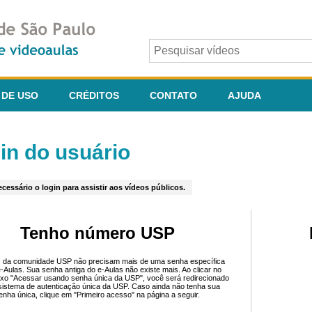
 DE USO
CRÉDITOS
CONTATO
AJUDA
in do usuário
cessário o login para assistir aos vídeos públicos.
Tenho número USP
 da comunidade USP não precisam mais de uma senha específica
e-Aulas. Sua senha antiga do e-Aulas não existe mais. Ao clicar no
ixo "Acessar usando senha única da USP", você será redirecionado
sistema de autenticação única da USP. Caso ainda não tenha sua
enha única, clique em "Primeiro acesso" na página a seguir.