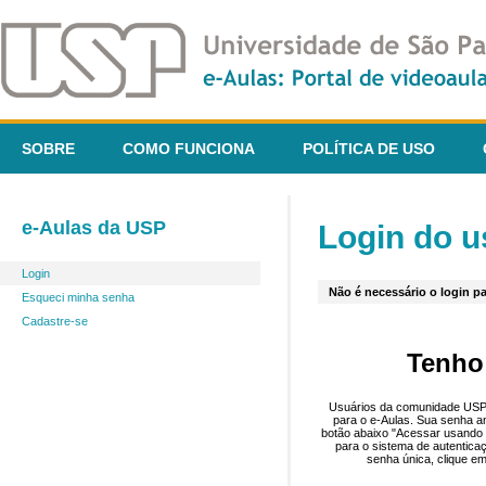
SOBRE
COMO FUNCIONA
POLÍTICA DE USO
e-Aulas da USP
Login do u
Login
Não é necessário o login pa
Esqueci minha senha
Cadastre-se
Tenho
Usuários da comunidade USP 
para o e-Aulas. Sua senha an
botão abaixo "Acessar usando 
para o sistema de autentica
senha única, clique em