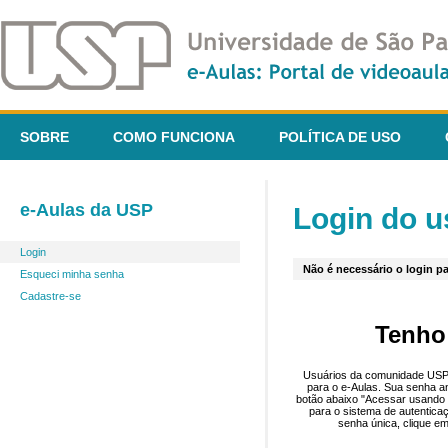
SOBRE
COMO FUNCIONA
POLÍTICA DE USO
e-Aulas da USP
Login do u
Login
Não é necessário o login pa
Esqueci minha senha
Cadastre-se
Tenho
Usuários da comunidade USP 
para o e-Aulas. Sua senha an
botão abaixo "Acessar usando 
para o sistema de autentica
senha única, clique em