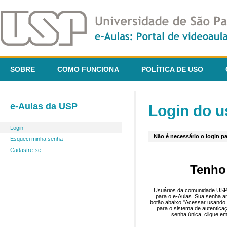
SOBRE
COMO FUNCIONA
POLÍTICA DE USO
e-Aulas da USP
Login do u
Login
Não é necessário o login pa
Esqueci minha senha
Cadastre-se
Tenho
Usuários da comunidade USP 
para o e-Aulas. Sua senha an
botão abaixo "Acessar usando 
para o sistema de autentica
senha única, clique em