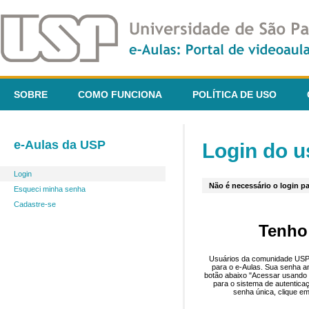
SOBRE
COMO FUNCIONA
POLÍTICA DE USO
e-Aulas da USP
Login do u
Login
Não é necessário o login pa
Esqueci minha senha
Cadastre-se
Tenho
Usuários da comunidade USP 
para o e-Aulas. Sua senha an
botão abaixo "Acessar usando 
para o sistema de autentica
senha única, clique em