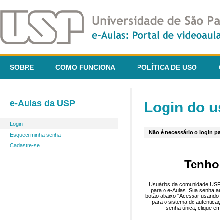
SOBRE
COMO FUNCIONA
POLÍTICA DE USO
e-Aulas da USP
Login do u
Login
Não é necessário o login pa
Esqueci minha senha
Cadastre-se
Tenho
Usuários da comunidade USP 
para o e-Aulas. Sua senha an
botão abaixo "Acessar usando 
para o sistema de autentica
senha única, clique em