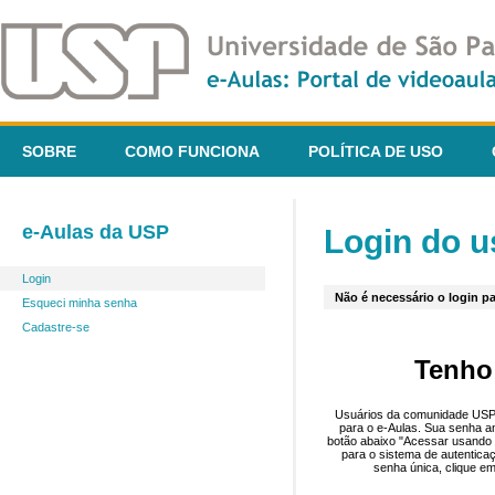
SOBRE
COMO FUNCIONA
POLÍTICA DE USO
e-Aulas da USP
Login do u
Login
Não é necessário o login pa
Esqueci minha senha
Cadastre-se
Tenho
Usuários da comunidade USP 
para o e-Aulas. Sua senha an
botão abaixo "Acessar usando 
para o sistema de autentica
senha única, clique em