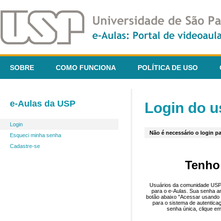
SOBRE
COMO FUNCIONA
POLÍTICA DE USO
e-Aulas da USP
Login do u
Login
Não é necessário o login pa
Esqueci minha senha
Cadastre-se
Tenho
Usuários da comunidade USP 
para o e-Aulas. Sua senha an
botão abaixo "Acessar usando 
para o sistema de autentica
senha única, clique em