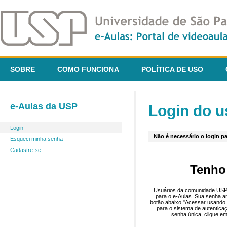
SOBRE
COMO FUNCIONA
POLÍTICA DE USO
e-Aulas da USP
Login do u
Login
Não é necessário o login pa
Esqueci minha senha
Cadastre-se
Tenho
Usuários da comunidade USP 
para o e-Aulas. Sua senha an
botão abaixo "Acessar usando 
para o sistema de autentica
senha única, clique em