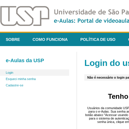
SOBRE
COMO FUNCIONA
POLÍTICA DE USO
e-Aulas da USP
Login do u
Login
Não é necessário o login pa
Esqueci minha senha
Cadastre-se
Tenho
Usuários da comunidade USP 
para o e-Aulas. Sua senha an
botão abaixo "Acessar usando 
para o sistema de autentica
senha única, clique em