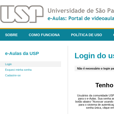
SOBRE
COMO FUNCIONA
POLÍTICA DE USO
e-Aulas da USP
Login do u
Login
Não é necessário o login pa
Esqueci minha senha
Cadastre-se
Tenho
Usuários da comunidade USP 
para o e-Aulas. Sua senha an
botão abaixo "Acessar usando 
para o sistema de autentica
senha única, clique em