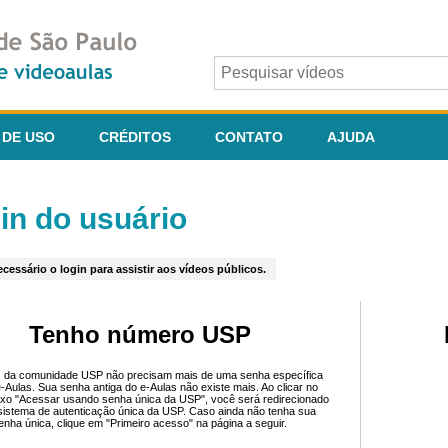
 DE USO
CRÉDITOS
CONTATO
AJUDA
in do usuário
cessário o login para assistir aos vídeos públicos.
Tenho número USP
 da comunidade USP não precisam mais de uma senha específica
e-Aulas. Sua senha antiga do e-Aulas não existe mais. Ao clicar no
ixo "Acessar usando senha única da USP", você será redirecionado
sistema de autenticação única da USP. Caso ainda não tenha sua
enha única, clique em "Primeiro acesso" na página a seguir.