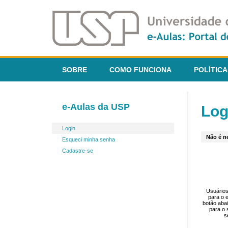
SOBRE
COMO FUNCIONA
POLÍTICA
e-Aulas da USP
Log
Login
Não é ne
Esqueci minha senha
Cadastre-se
Usuários
para o 
botão aba
para o 
s