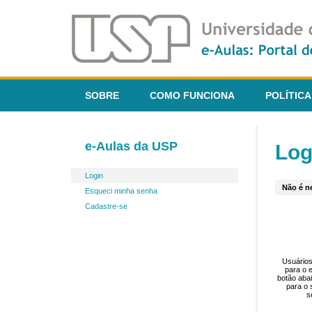
SOBRE
COMO FUNCIONA
POLÍTICA
e-Aulas da USP
Log
Login
Não é ne
Esqueci minha senha
Cadastre-se
Usuários
para o 
botão aba
para o 
s