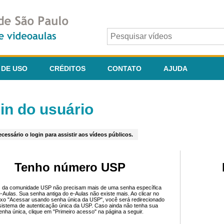
 DE USO
CRÉDITOS
CONTATO
AJUDA
in do usuário
cessário o login para assistir aos vídeos públicos.
Tenho número USP
 da comunidade USP não precisam mais de uma senha específica
e-Aulas. Sua senha antiga do e-Aulas não existe mais. Ao clicar no
ixo "Acessar usando senha única da USP", você será redirecionado
sistema de autenticação única da USP. Caso ainda não tenha sua
enha única, clique em "Primeiro acesso" na página a seguir.