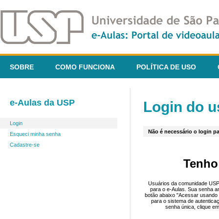
SOBRE
COMO FUNCIONA
POLÍTICA DE USO
e-Aulas da USP
Login do u
Login
Não é necessário o login pa
Esqueci minha senha
Cadastre-se
Tenho
Usuários da comunidade USP 
para o e-Aulas. Sua senha an
botão abaixo "Acessar usando 
para o sistema de autentica
senha única, clique em