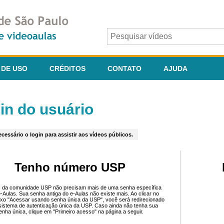
 DE USO
CRÉDITOS
CONTATO
AJUDA
in do usuário
cessário o login para assistir aos vídeos públicos.
Tenho número USP
 da comunidade USP não precisam mais de uma senha específica
e-Aulas. Sua senha antiga do e-Aulas não existe mais. Ao clicar no
ixo "Acessar usando senha única da USP", você será redirecionado
sistema de autenticação única da USP. Caso ainda não tenha sua
enha única, clique em "Primeiro acesso" na página a seguir.