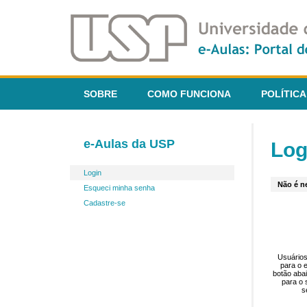
SOBRE
COMO FUNCIONA
POLÍTICA
e-Aulas da USP
Log
Login
Não é ne
Esqueci minha senha
Cadastre-se
Usuários
para o 
botão aba
para o 
s