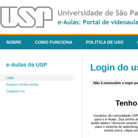
SOBRE
COMO FUNCIONA
POLÍTICA DE USO
e-Aulas da USP
Login do u
Login
Não é necessário o login pa
Esqueci minha senha
Cadastre-se
Tenho
Usuários da comunidade USP 
para o e-Aulas. Sua senha an
botão abaixo "Acessar usando 
para o sistema de autentica
senha única, clique em