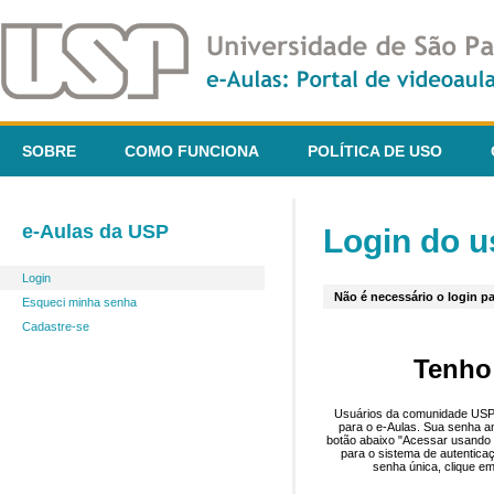
SOBRE
COMO FUNCIONA
POLÍTICA DE USO
e-Aulas da USP
Login do u
Login
Não é necessário o login pa
Esqueci minha senha
Cadastre-se
Tenho
Usuários da comunidade USP 
para o e-Aulas. Sua senha an
botão abaixo "Acessar usando 
para o sistema de autentica
senha única, clique em