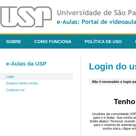
SOBRE
COMO FUNCIONA
POLÍTICA DE USO
e-Aulas da USP
Login do u
Login
Não é necessário o login pa
Esqueci minha senha
Cadastre-se
Tenho
Usuários da comunidade USP 
para o e-Aulas. Sua senha an
botão abaixo "Acessar usando 
para o sistema de autentica
senha única, clique em