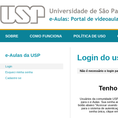
SOBRE
COMO FUNCIONA
POLÍTICA DE USO
e-Aulas da USP
Login do u
Login
Não é necessário o login pa
Esqueci minha senha
Cadastre-se
Tenho
Usuários da comunidade USP 
para o e-Aulas. Sua senha an
botão abaixo "Acessar usando 
para o sistema de autentica
senha única, clique em