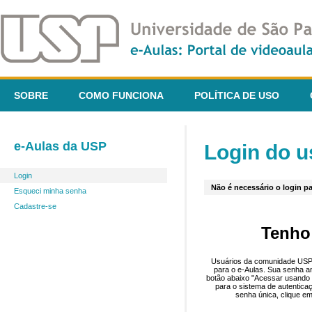
SOBRE
COMO FUNCIONA
POLÍTICA DE USO
e-Aulas da USP
Login do u
Login
Não é necessário o login pa
Esqueci minha senha
Cadastre-se
Tenho
Usuários da comunidade USP 
para o e-Aulas. Sua senha an
botão abaixo "Acessar usando 
para o sistema de autentica
senha única, clique em