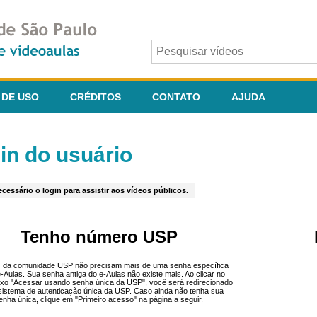
 DE USO
CRÉDITOS
CONTATO
AJUDA
in do usuário
cessário o login para assistir aos vídeos públicos.
Tenho número USP
 da comunidade USP não precisam mais de uma senha específica
e-Aulas. Sua senha antiga do e-Aulas não existe mais. Ao clicar no
ixo "Acessar usando senha única da USP", você será redirecionado
sistema de autenticação única da USP. Caso ainda não tenha sua
enha única, clique em "Primeiro acesso" na página a seguir.