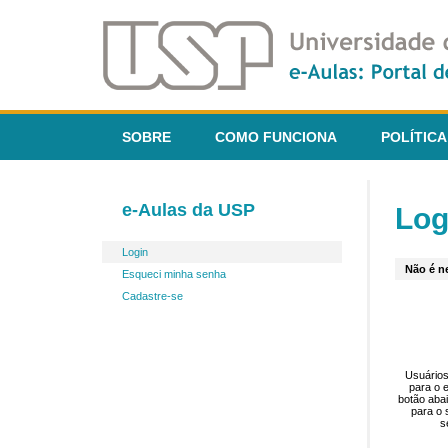
SOBRE
COMO FUNCIONA
POLÍTICA
e-Aulas da USP
Log
Login
Não é ne
Esqueci minha senha
Cadastre-se
Usuários
para o 
botão aba
para o 
s