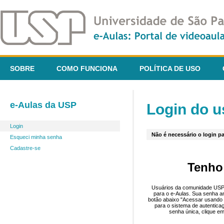
SOBRE
COMO FUNCIONA
POLÍTICA DE USO
e-Aulas da USP
Login do u
Login
Não é necessário o login pa
Esqueci minha senha
Cadastre-se
Tenho
Usuários da comunidade USP 
para o e-Aulas. Sua senha an
botão abaixo "Acessar usando 
para o sistema de autentica
senha única, clique em