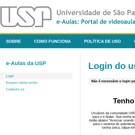
SOBRE
COMO FUNCIONA
POLÍTICA DE USO
e-Aulas da USP
Login do u
Login
Não é necessário o login pa
Esqueci minha senha
Cadastre-se
Tenho
Usuários da comunidade USP 
para o e-Aulas. Sua senha an
botão abaixo "Acessar usando 
para o sistema de autentica
senha única, clique em