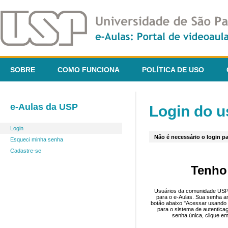
SOBRE
COMO FUNCIONA
POLÍTICA DE USO
e-Aulas da USP
Login do u
Login
Não é necessário o login pa
Esqueci minha senha
Cadastre-se
Tenho
Usuários da comunidade USP 
para o e-Aulas. Sua senha an
botão abaixo "Acessar usando 
para o sistema de autentica
senha única, clique em