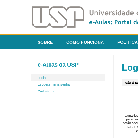
SOBRE
COMO FUNCIONA
POLÍTICA
e-Aulas da USP
Log
Login
Não é ne
Esqueci minha senha
Cadastre-se
Usuários
para o 
botão aba
para o 
s