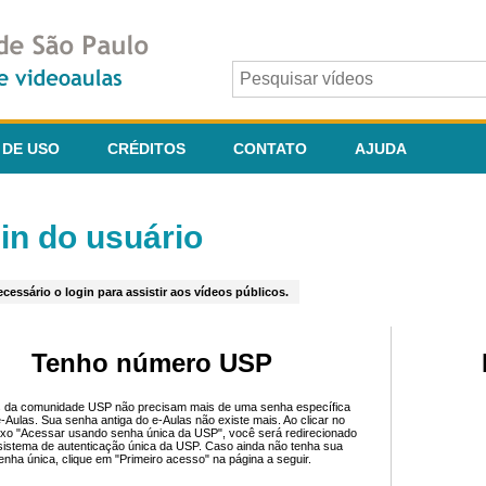
 DE USO
CRÉDITOS
CONTATO
AJUDA
in do usuário
cessário o login para assistir aos vídeos públicos.
Tenho número USP
 da comunidade USP não precisam mais de uma senha específica
e-Aulas. Sua senha antiga do e-Aulas não existe mais. Ao clicar no
ixo "Acessar usando senha única da USP", você será redirecionado
sistema de autenticação única da USP. Caso ainda não tenha sua
enha única, clique em "Primeiro acesso" na página a seguir.