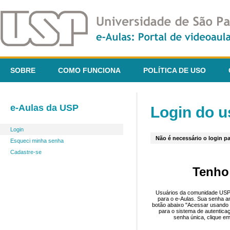
SOBRE
COMO FUNCIONA
POLÍTICA DE USO
e-Aulas da USP
Login do u
Login
Não é necessário o login pa
Esqueci minha senha
Cadastre-se
Tenho
Usuários da comunidade USP 
para o e-Aulas. Sua senha an
botão abaixo "Acessar usando 
para o sistema de autentica
senha única, clique em