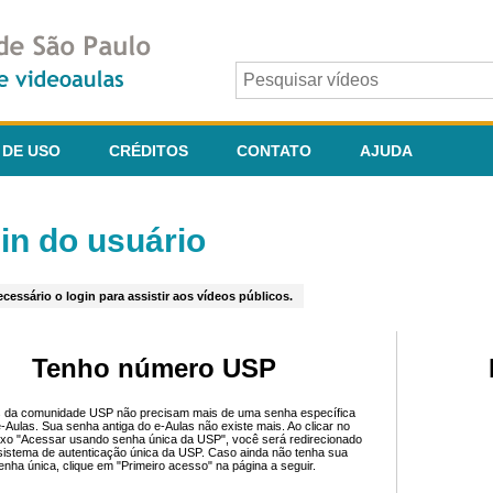
 DE USO
CRÉDITOS
CONTATO
AJUDA
in do usuário
cessário o login para assistir aos vídeos públicos.
Tenho número USP
 da comunidade USP não precisam mais de uma senha específica
e-Aulas. Sua senha antiga do e-Aulas não existe mais. Ao clicar no
ixo "Acessar usando senha única da USP", você será redirecionado
sistema de autenticação única da USP. Caso ainda não tenha sua
enha única, clique em "Primeiro acesso" na página a seguir.