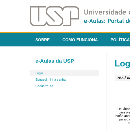
SOBRE
COMO FUNCIONA
POLÍTICA
e-Aulas da USP
Log
Login
Não é ne
Esqueci minha senha
Cadastre-se
Usuários
para o 
botão aba
para o 
s