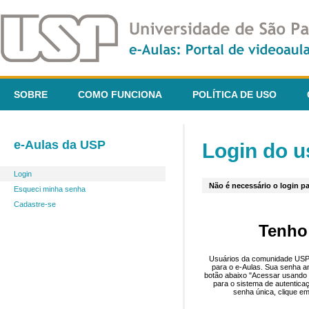
SOBRE
COMO FUNCIONA
POLÍTICA DE USO
e-Aulas da USP
Login do u
Login
Não é necessário o login pa
Esqueci minha senha
Cadastre-se
Tenho
Usuários da comunidade USP 
para o e-Aulas. Sua senha an
botão abaixo "Acessar usando 
para o sistema de autentica
senha única, clique em