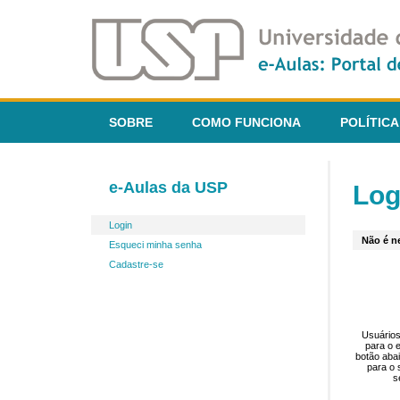
SOBRE
COMO FUNCIONA
POLÍTICA
e-Aulas da USP
Log
Login
Não é ne
Esqueci minha senha
Cadastre-se
Usuários
para o 
botão aba
para o 
s