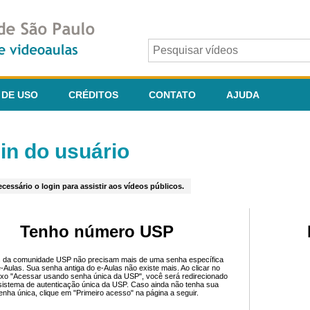
 DE USO
CRÉDITOS
CONTATO
AJUDA
in do usuário
cessário o login para assistir aos vídeos públicos.
Tenho número USP
 da comunidade USP não precisam mais de uma senha específica
e-Aulas. Sua senha antiga do e-Aulas não existe mais. Ao clicar no
ixo "Acessar usando senha única da USP", você será redirecionado
sistema de autenticação única da USP. Caso ainda não tenha sua
enha única, clique em "Primeiro acesso" na página a seguir.