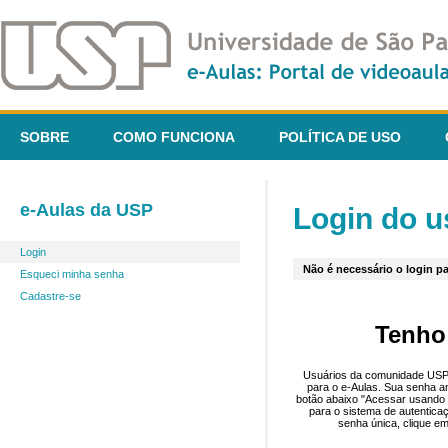
SOBRE
COMO FUNCIONA
POLÍTICA DE USO
e-Aulas da USP
Login do u
Login
Não é necessário o login pa
Esqueci minha senha
Cadastre-se
Tenho
Usuários da comunidade USP 
para o e-Aulas. Sua senha an
botão abaixo "Acessar usando 
para o sistema de autentica
senha única, clique em