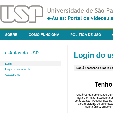
SOBRE
COMO FUNCIONA
POLÍTICA DE USO
e-Aulas da USP
Login do u
Login
Não é necessário o login pa
Esqueci minha senha
Cadastre-se
Tenho
Usuários da comunidade USP 
para o e-Aulas. Sua senha an
botão abaixo "Acessar usando 
para o sistema de autentica
senha única, clique em