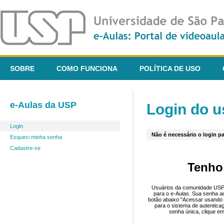
SOBRE
COMO FUNCIONA
POLÍTICA DE USO
e-Aulas da USP
Login do u
Login
Não é necessário o login pa
Esqueci minha senha
Cadastre-se
Tenho
Usuários da comunidade USP 
para o e-Aulas. Sua senha an
botão abaixo "Acessar usando 
para o sistema de autentica
senha única, clique em