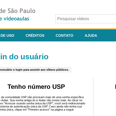
 DE USO
CRÉDITOS
CONTATO
AJUDA
in do usuário
cessário o login para assistir aos vídeos públicos.
Tenho número USP
 da comunidade USP não precisam mais de uma senha específica
e-Aulas. Sua senha antiga do e-Aulas não existe mais. Ao clicar no
ixo "Acessar usando senha única da USP", você será redirecionado
sistema de autenticação única da USP. Caso ainda não tenha sua
enha única, clique em "Primeiro acesso" na página a seguir.