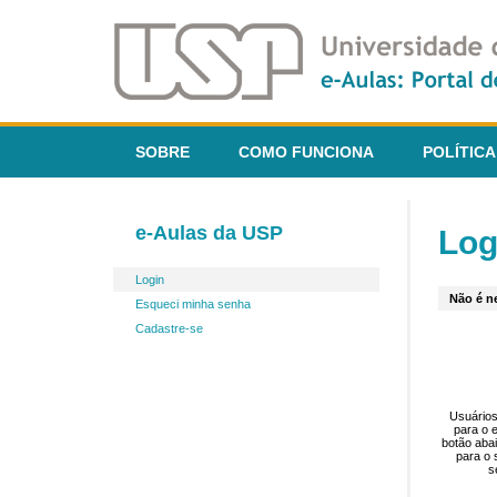
SOBRE
COMO FUNCIONA
POLÍTICA
e-Aulas da USP
Log
Login
Não é ne
Esqueci minha senha
Cadastre-se
Usuários
para o 
botão aba
para o 
s