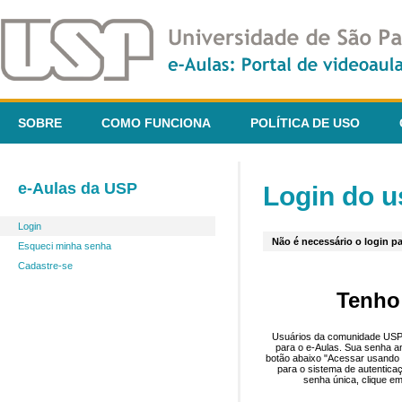
SOBRE
COMO FUNCIONA
POLÍTICA DE USO
e-Aulas da USP
Login do u
Login
Não é necessário o login pa
Esqueci minha senha
Cadastre-se
Tenho
Usuários da comunidade USP 
para o e-Aulas. Sua senha an
botão abaixo "Acessar usando 
para o sistema de autentica
senha única, clique em