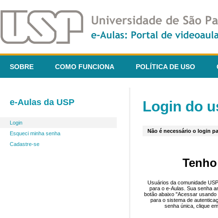
SOBRE
COMO FUNCIONA
POLÍTICA DE USO
e-Aulas da USP
Login do u
Login
Não é necessário o login pa
Esqueci minha senha
Cadastre-se
Tenho
Usuários da comunidade USP 
para o e-Aulas. Sua senha an
botão abaixo "Acessar usando 
para o sistema de autentica
senha única, clique em