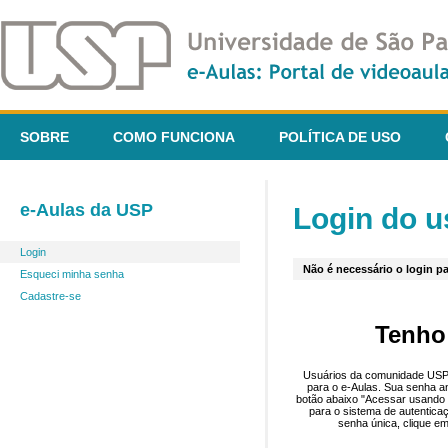
SOBRE
COMO FUNCIONA
POLÍTICA DE USO
e-Aulas da USP
Login do u
Login
Não é necessário o login pa
Esqueci minha senha
Cadastre-se
Tenho
Usuários da comunidade USP 
para o e-Aulas. Sua senha an
botão abaixo "Acessar usando 
para o sistema de autentica
senha única, clique em