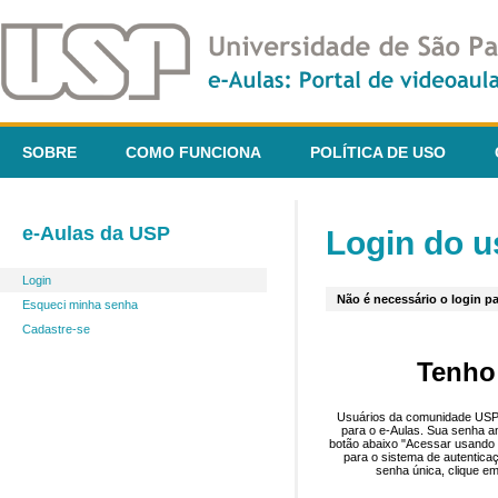
SOBRE
COMO FUNCIONA
POLÍTICA DE USO
e-Aulas da USP
Login do u
Login
Não é necessário o login pa
Esqueci minha senha
Cadastre-se
Tenho
Usuários da comunidade USP 
para o e-Aulas. Sua senha an
botão abaixo "Acessar usando 
para o sistema de autentica
senha única, clique em