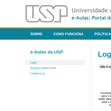
SOBRE
COMO FUNCIONA
POLÍTICA
e-Aulas da USP
Log
Login
Não é ne
Esqueci minha senha
Cadastre-se
Usuários
para o 
botão aba
para o 
s