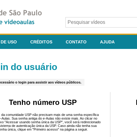
 DE USO
CRÉDITOS
CONTATO
AJUDA
in do usuário
cessário o login para assistir aos vídeos públicos.
Tenho número USP
 da comunidade USP não precisam mais de uma senha específica
e-Aulas. Sua senha antiga do e-Aulas não existe mais. Ao clicar no
ixo "Acessar usando senha única da USP", você será redirecionado
sistema de autenticação única da USP. Caso ainda não tenha sua
enha única, clique em "Primeiro acesso" na página a seguir.