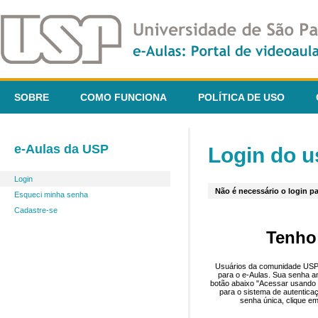
SOBRE
COMO FUNCIONA
POLÍTICA DE USO
e-Aulas da USP
Login do u
Login
Não é necessário o login pa
Esqueci minha senha
Cadastre-se
Tenho
Usuários da comunidade USP 
para o e-Aulas. Sua senha an
botão abaixo "Acessar usando 
para o sistema de autentica
senha única, clique em