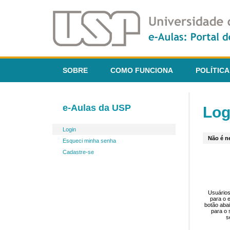
SOBRE
COMO FUNCIONA
POLÍTICA
e-Aulas da USP
Log
Login
Não é ne
Esqueci minha senha
Cadastre-se
Usuários
para o 
botão aba
para o 
s