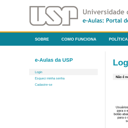
SOBRE
COMO FUNCIONA
POLÍTICA
e-Aulas da USP
Log
Login
Não é ne
Esqueci minha senha
Cadastre-se
Usuários
para o 
botão aba
para o 
s