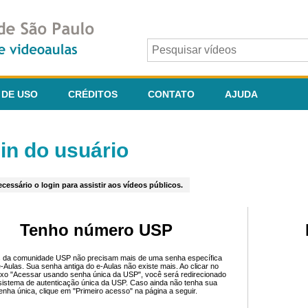
 DE USO
CRÉDITOS
CONTATO
AJUDA
in do usuário
cessário o login para assistir aos vídeos públicos.
Tenho número USP
 da comunidade USP não precisam mais de uma senha específica
e-Aulas. Sua senha antiga do e-Aulas não existe mais. Ao clicar no
ixo "Acessar usando senha única da USP", você será redirecionado
sistema de autenticação única da USP. Caso ainda não tenha sua
enha única, clique em "Primeiro acesso" na página a seguir.