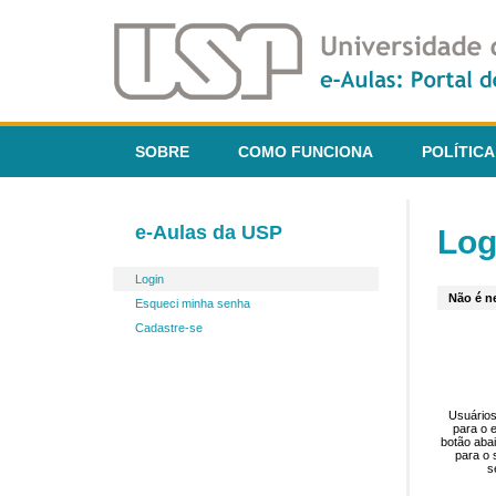
SOBRE
COMO FUNCIONA
POLÍTICA
e-Aulas da USP
Log
Login
Não é ne
Esqueci minha senha
Cadastre-se
Usuários
para o 
botão aba
para o 
s