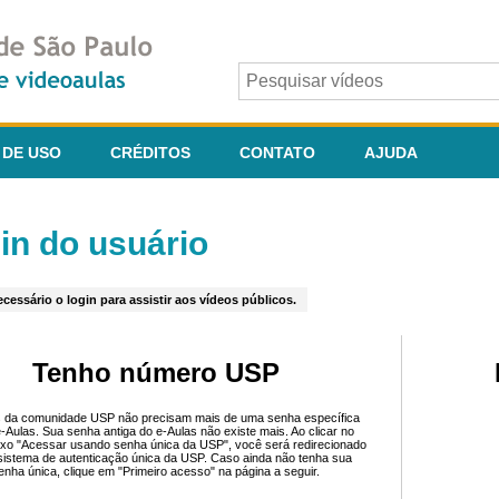
 DE USO
CRÉDITOS
CONTATO
AJUDA
in do usuário
cessário o login para assistir aos vídeos públicos.
Tenho número USP
 da comunidade USP não precisam mais de uma senha específica
e-Aulas. Sua senha antiga do e-Aulas não existe mais. Ao clicar no
ixo "Acessar usando senha única da USP", você será redirecionado
sistema de autenticação única da USP. Caso ainda não tenha sua
enha única, clique em "Primeiro acesso" na página a seguir.